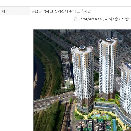
제목
용답동 역세권 장기전세 주택 신축사업
규모
: 54,505.83
㎡
,
지하
5
층
/
지상
3