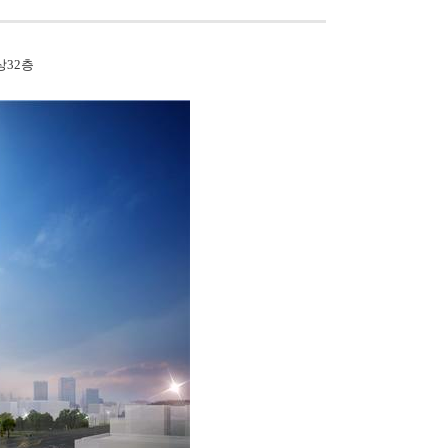
상
32
층