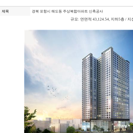
제목
경북 포항시 해도동 주상복합아파트 신축공사
규모
:
연면적
43,124.54,
지하
5
층
/
지